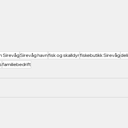
n Sirevåg
Sirevåg havn
fisk og skalldyr
fiskebutikk Sirevåg
del
s
familiebedrift