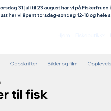
torsdag 31 juli til 23 august har vi på Fiskerfrue
ugust har vi åpent torsdag-søndag 12-18 og hele
Hjem
Fiskebutikk
y
Oppskrifter
Bilder og film
Opplevels
ningstid
Aktuelt
i
 til fisk