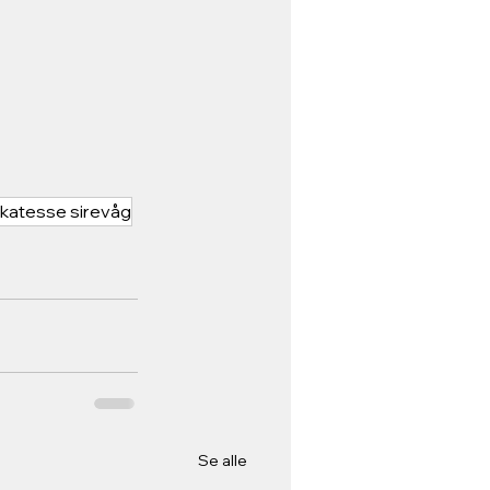
ikatesse sirevåg
Se alle