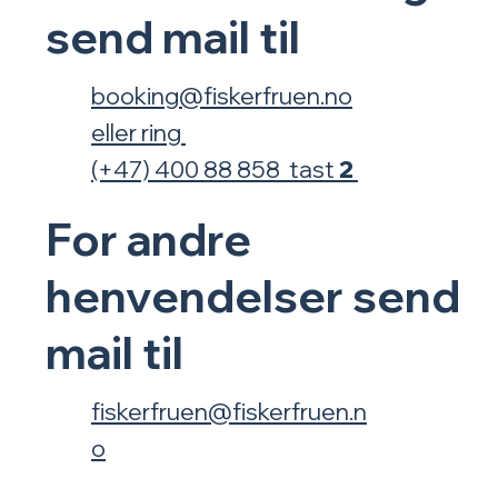
send mail til
booking@fiskerfruen.no
eller
ring
(+47) 400 88 858 tast
2
For
andre
henvendelser
send
mail til
fiskerfruen@fiskerfruen.n
o