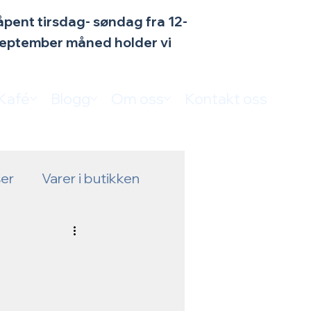
n åpent tirsdag- søndag fra 12-
 september måned holder vi
Kafé
Blogg
Om oss
Kontakt oss
er
Varer i butikken