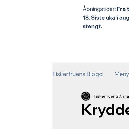
Åpningstider:
Fra 
18.
Siste uka i a
stengt.
Fiskerfruens Blogg
Men
Fiskebåtene våre
åp
Fiskerfruen
20. ma
Krydder