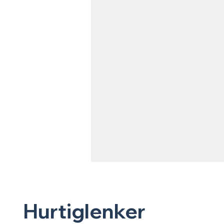
Hurtiglenker
Servietter