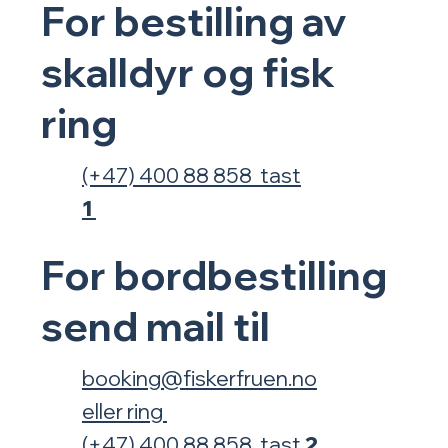
For bestilling av
skalldyr og fisk
ring
(+47) 400 88 858 tast
1
For
bordbestilling
send mail til
booking@fiskerfruen.no
eller
ring
(+47) 400 88 858 tast
2