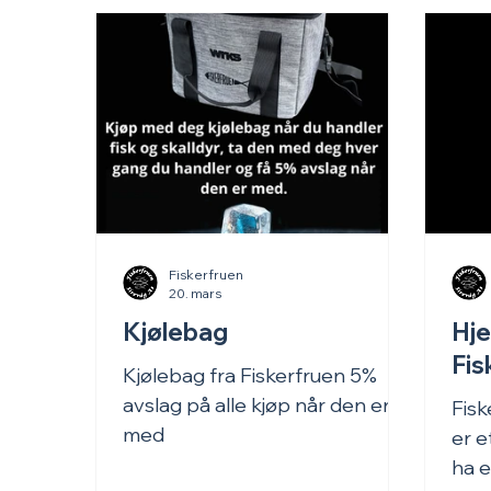
Fiskerfruen
20. mars
Kjølebag
Hj
Fis
Kjølebag fra Fiskerfruen 5%
avslag på alle kjøp når den er
Fisk
med
er e
ha e