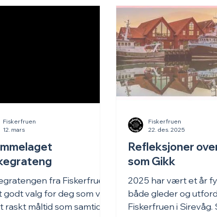
Fiskerfruen
Fiskerfruen
12. mars
22. des. 2025
emmelaget
Refleksjoner ove
kegrateng
som Gikk
egratengen fra Fiskerfruen
2025 har vært et år f
t godt valg for deg som vil
både gleder og utford
t raskt måltid som samtidig
Fiskerfruen i Sirevåg