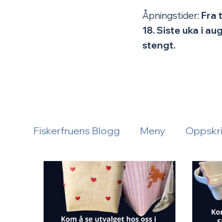
Åpningstider:
Fra 
18.
Siste uka i a
stengt.
Fiskerfruens Blogg
Meny
Oppskri
åpningstid
Aktuelt