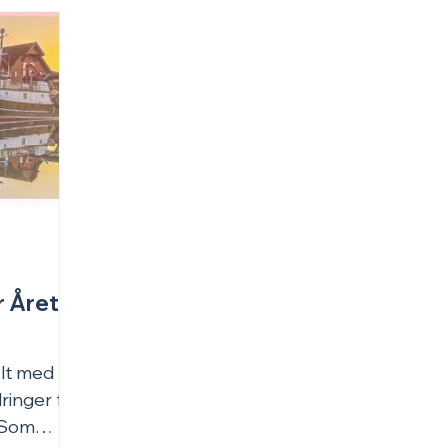
r Året
ylt med
ringer for
. Som