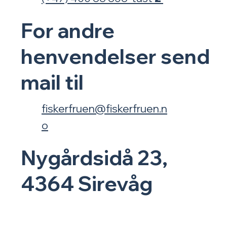
For
andre
henvendelser
send
mail til
fiskerfruen@fiskerfruen.n
o
Nygårdsidå 23,
4364 Sirevåg