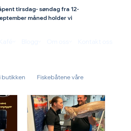
n åpent tirsdag- søndag fra 12-
 september måned holder vi
Kafé
Blogg
Om oss
Kontakt oss
i butikken
Fiskebåtene våre