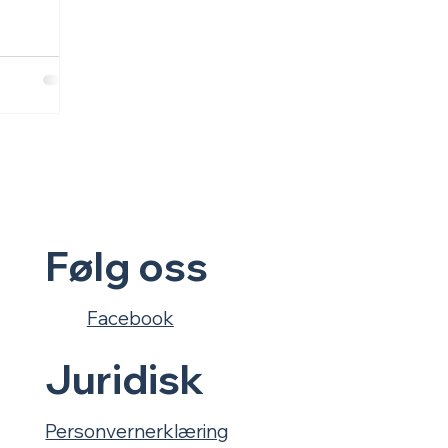
ikk og
vokst
 våre og
å hvem vi
ilby: ekte
 bunnen
evåg.
Følg oss
Facebook
Juridisk
Personvernerklæring