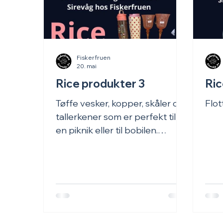
Fiskerfruen
20. mai
Rice produkter 3
Ric
Tøffe vesker, kopper, skåler og
Flot
tallerkener som er perfekt til
en piknik eller til bobilen.
Miljøvenlige og fargerike
produkt