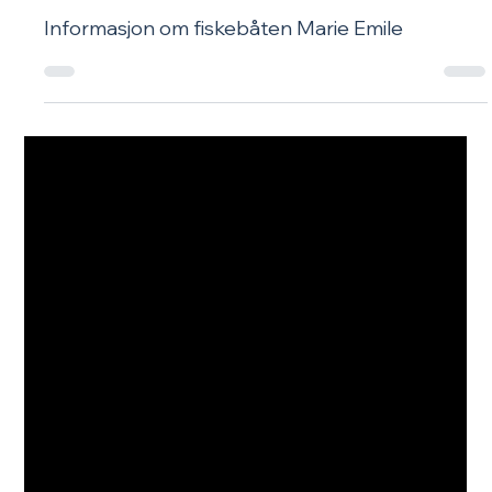
Fiskerfruen
29. mai
Marie Emilie
Informasjon om fiskebåten Marie Emile