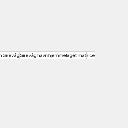
n Sirevåg
Sirevåg havn
hjemmelaget mat
rice