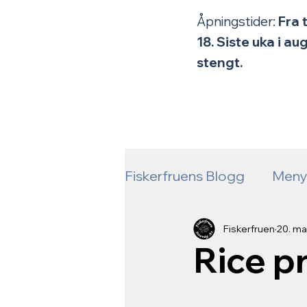
Åpningstider:
Fra 
18.
Siste uka i a
stengt.
Fiskerfruens Blogg
Men
Fiskebåtene våre
åp
Fiskerfruen
20. ma
Rice p