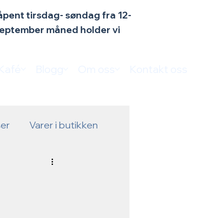
n åpent tirsdag- søndag fra 12-
 september måned holder vi
Kafé
Blogg
Om oss
Kontakt oss
er
Varer i butikken