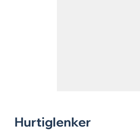
Hurtiglenker
Servietter
Hjem