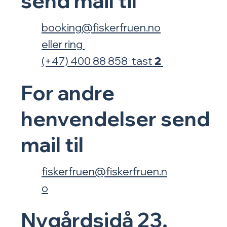
send mail til
booking@fiskerfruen.no
eller
ring
(+47) 400 88 858 tast
2
For
andre
henvendelser
send
mail til
fiskerfruen@fiskerfruen.n
o
Nygårdsidå 23,