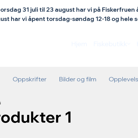
torsdag 31 juli til 23 august har vi på Fiskerfrue
ugust har vi åpent torsdag-søndag 12-18 og hele
Hjem
Fiskebutikk
y
Oppskrifter
Bilder og film
Opplevels
ningstid
Aktuelt
i
rodukter 1