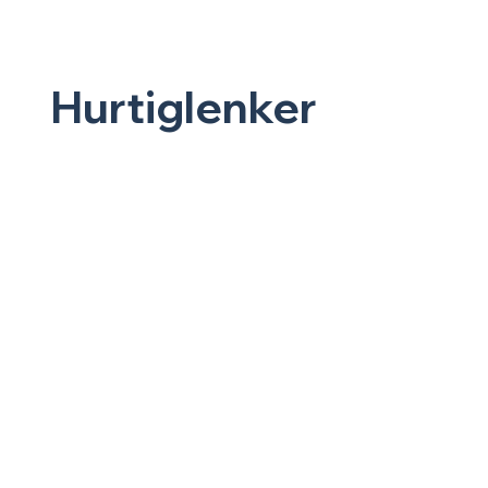
Hurtiglenker
Hjem
Fiskebutikk
Kafé
Blogg
Om oss
Kontakt oss