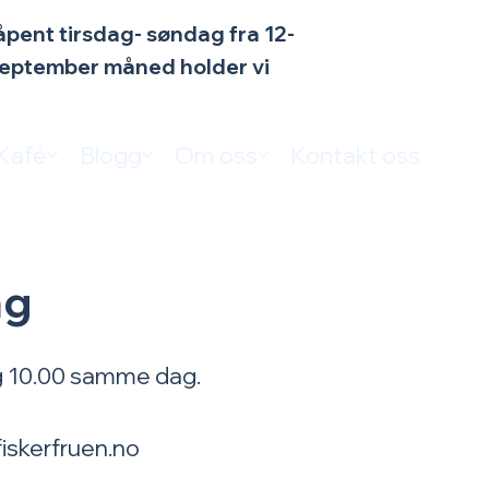
n åpent tirsdag- søndag fra 12-
 september måned holder vi
Kafé
Blogg
Om oss
Kontakt oss
ng
 og 10.00 samme dag.
iskerfruen.no