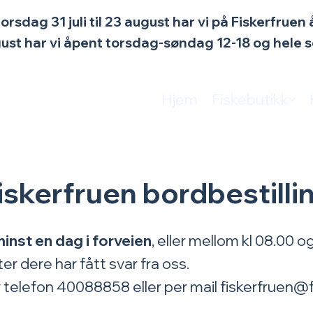
torsdag 31 juli til 23 august har vi på Fiskerfrue
ugust har vi åpent torsdag-søndag 12-18 og hele
Hjem
Fiskebutikk
iskerfruen bordbestilli
nst en dag i forveien
, eller mellom kl 08.00
er dere har fått svar fra oss.
er telefon 40088858 eller per mail
fiskerfruen@f