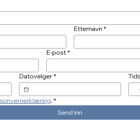
Etternavn
*
E-post
*
Datovelger
*
Tid
sonvernerklæring
.
*
Send inn