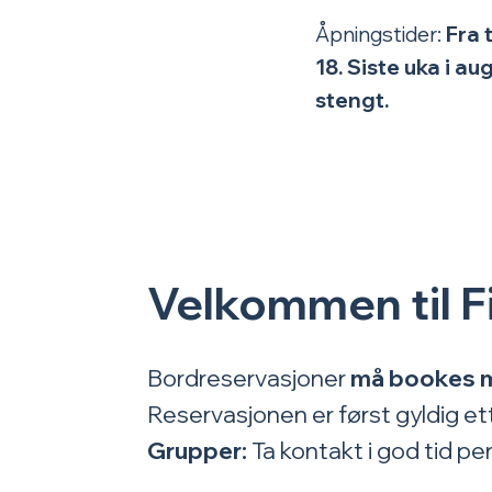
Åpningstider:
Fra 
18.
Siste uka i a
stengt.
Velkommen til F
Bordreservasjoner
må bookes mi
Reservasjonen er først gyldig ett
Grupper:
Ta kontakt i god tid p