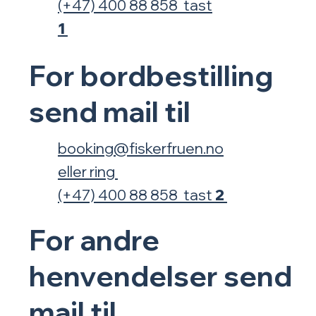
(+47) 400 88 858 tast
1
For
bordbestilling
send mail til
booking@fiskerfruen.no
eller
ring
(+47) 400 88 858 tast
2
For
andre
henvendelser
send
mail til