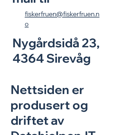
fiskerfruen@fiskerfruen.n
o
Nygårdsidå 23,
4364 Sirevåg
Nettsiden er
produsert og
driftet av