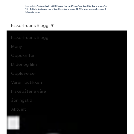
Åpningstider:
Fra torsdag 31 juli til 23 august har vi på Fiskerfruen åpent tirsdag- søndag fra
12-18.
Siste uka i august har vi åpent torsdag-søndag 12-18 og hele september måned
holder vi stengt.
Fiskerfruens Blogg
Fiskerfruens Blogg
Meny
Oppskrifter
Bilder og film
Opplevelser
Varer i butikken
Fiskebåtene våre
åpningstid
Aktuelt