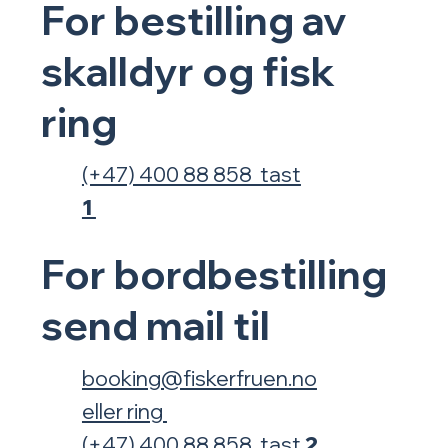
For bestilling av
skalldyr og fisk
ring
(+47) 400 88 858 tast
1
For
bordbestilling
send mail til
booking@fiskerfruen.no
eller
ring
(+47) 400 88 858 tast
2