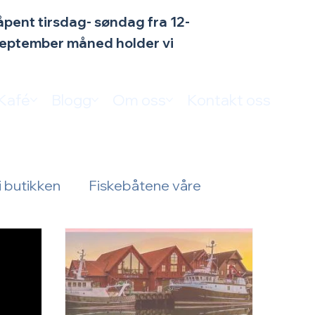
n åpent tirsdag- søndag fra 12-
 september måned holder vi
Kafé
Blogg
Om oss
Kontakt oss
i butikken
Fiskebåtene våre