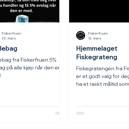
Fiskerfruen
Fiskerfruen
20. mars
12. mars
ølebag
Hjemmelaget
Fiskegrateng
ebag fra Fiskerfruen 5%
ag på alle kjøp når den er
Fiskegratengen fra Fi
d
er et godt valg for de
ha et raskt måltid so
smaker som hjemmela
er laget med gode rå
har en mild og kreme
som mange liker, båd
voksne. Konsistensen 