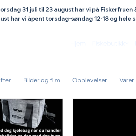
torsdag 31 juli til 23 august har vi på Fiskerfrue
ugust har vi åpent torsdag-søndag 12-18 og hele
Hjem
Fiskebutikk
fter
Bilder og film
Opplevelser
Varer 