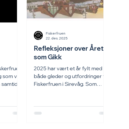
Fiskerfruen
22. des. 2025
Refleksjoner over Året
som Gikk
skerfruen
2025 har vært et år fylt med
g som vil
både gleder og utfordringer for
m samtidig
Fiskerfruen i Sirevåg. Som
get. Den
nyoppstartet fiskebutikk og
varer og
kafé har vi lært mye, vokst
t smak
sammen med kundene våre og
e barn og
blitt enda tryggere på hvem vi
er luftig
er og hva vi ønsker å tilby: ekte