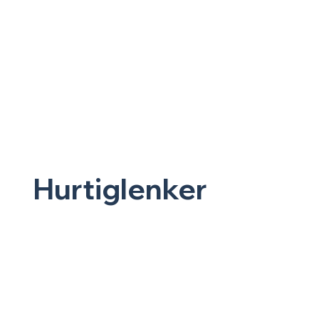
Hurtiglenker
Hjem
Fiskebutikk
Kafé