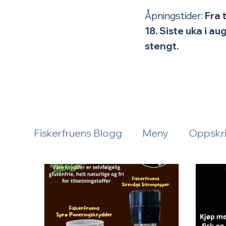
Åpningstider:
Fra 
18.
Siste uka i a
stengt.
Fiskerfruens Blogg
Meny
Oppskri
åpningstid
Aktuelt