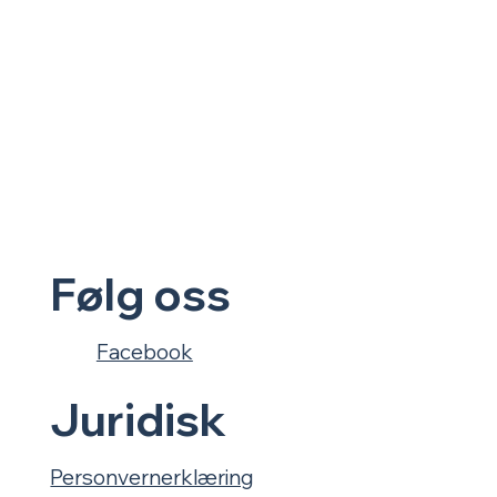
ter av fisk
kvalitet, fersk fisk og
disjonell
hjemmelaget mat fra bunnen
se. Et
av – midt i havna i Sirevåg.
egratengen
jør at
n. I
n ingen
 noe ma
Følg oss
Facebook
Juridisk
Personvernerklæring