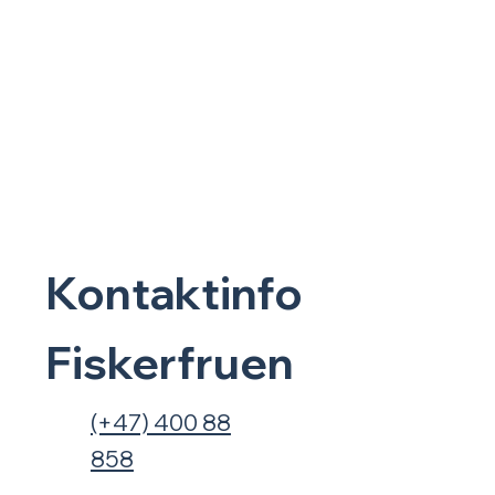
og saftig, med gode bi
som gir en ekte og tra
fiskegrateng-opplevel
stort pluss er at fisk
er glutenfri, noe som g
enda flere kan nyte de
tillegg inneholder de
konserveringsmidler,
Kontaktinfo
Fiskerfruen
(+47) 400 88
858