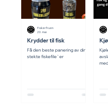
Fiskerfruen
20. mai
Krydder til fisk
Kj
Få den beste panering av dine
Kjøl
stekte fiskefile`er
avsl
me