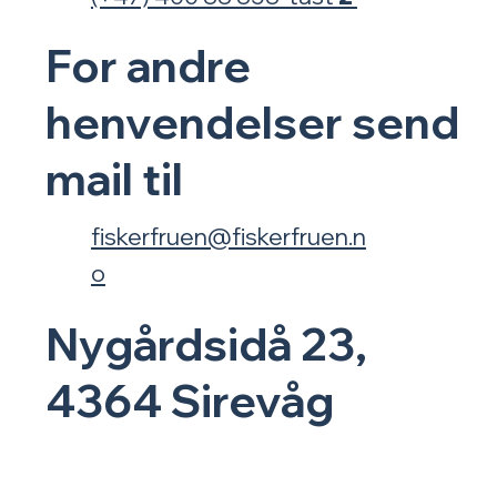
For
andre
henvendelser
send
mail til
fiskerfruen@fiskerfruen.n
o
Nygårdsidå 23,
4364 Sirevåg